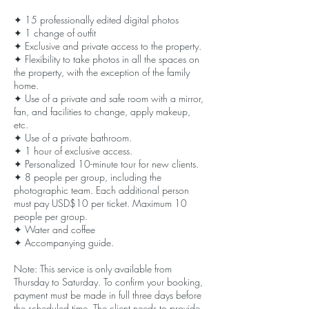
✦ 15 professionally edited digital photos
✦ 1 change of outfit
✦ Exclusive and private access to the property.
✦ Flexibility to take photos in all the spaces on
the property, with the exception of the family
home.
✦ Use of a private and safe room with a mirror,
fan, and facilities to change, apply makeup,
etc.
✦ Use of a private bathroom.
✦ 1 hour of exclusive access.
✦ Personalized 10-minute tour for new clients.
✦ 8 people per group, including the
photographic team. Each additional person
must pay USD$10 per ticket. Maximum 10
people per group.
✦ Water and coffee
✦ Accompanying guide.
Note: This service is only available from
Thursday to Saturday. To confirm your booking,
payment must be made in full three days before
the scheduled time. The client needs to provide