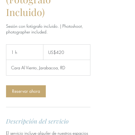
Incluido)
Sesión con fotógrafo incluido. | Photoshoot,
photographer included.
420
dólares
1 h
1
US$420
estadounidenses
Cara Al Viento, Jarabacoa, RD
Reservar ahora
Descripción del servicio
El servicio incluye alquiler de nuestros espacios