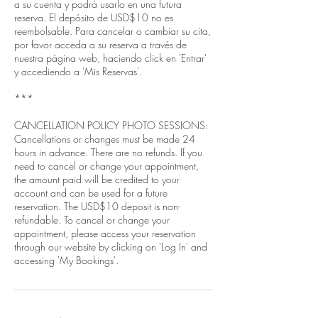
a su cuenta y podrá usarlo en una futura
reserva. El depósito de USD$10 no es
reembolsable. Para cancelar o cambiar su cita,
por favor acceda a su reserva a través de
nuestra página web, haciendo click en 'Entrar'
y accediendo a 'Mis Reservas'.
***
CANCELLATION POLICY PHOTO SESSIONS:
Cancellations or changes must be made 24
hours in advance. There are no refunds. If you
need to cancel or change your appointment,
the amount paid will be credited to your
account and can be used for a future
reservation. The USD$10 deposit is non-
refundable. To cancel or change your
appointment, please access your reservation
through our website by clicking on 'Log In' and
accessing 'My Bookings'.